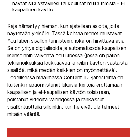
näytät sitä ystävillesi tai koulutat muita ihmisiä - Ei
kaupallinen käyttö.
Raja hämärtyy hieman, kun ajatellaan asioita, joita
näytetään yleisölle. Tässä kohtaa monet muistavat
YouTuben sisällön tunnisteen, joka on hirvittävä asia.
Se on yritys digitalisoida ja automatisoida kaupallisen
lisensoinnin valvonta YouTubessa (jossa on paljon
tekijänoikeuksia loukkaavaa ja reilun käytön vastaista
sisältöä, mikä meidän kaikkien on myönnettävä).
Todellisessa maailmassa Content ID -järjestelmä on
kuitenkin epäonnistunut lukuisia kertoja erottamaan
kaupallisen ja ei-kaupallisen käytön toisistaan,
poistanut videoita vahingossa ja rankaissut
sisällöntuottajia silloinkin, kun he eivät ole tehneet
mitään väärää.