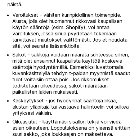
näistä.
Varoitukset - vähiten kurinpidollinen toimenpide.
Alusta, jolla olet huomannut rikkovasi kaupallisen
käytön sääntöjä (esim. Shopify), voi antaa
varoituksen, jossa sinua pyydetään tekemään
tarvittavat muutokset välittömästi. Jos et noudata
sitä, voi seurata lisäsanktioita.
Sakot - sakkoja voidaan määrätä suhteessa siihen,
mitä olet ansainnut kaupallista käyttöä koskevia
sääntöjä hyödyntämällä. Esimerkiksi luvattomalla
kuvankäsittelyllä tehdyn t-paidan myynnistä saadut
tulot voitaisiin ottaa pois. Jos rikkomukset
todistetaan oikeudessa, sakot määrätään
paikallisten lakien mukaisesti.
Keskeytykset - jos hyödynnät sääntöjä liikaa,
alustan ylläpitäjä tai vastaava hallintoelin voi sulkea
yrityksesi väkisin.
Oikeusjutut - käyttämäsi sisällön tekijä voi viedä
asian oikeuteen. Lopputuloksena on yleensä erittäin
suuri sakko, joka loukkaajan on maksettava.