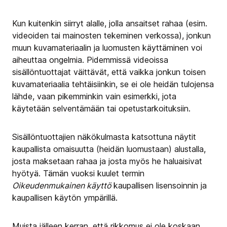
Kun kuitenkin siirryt alalle, jolla ansaitset rahaa (esim.
videoiden tai mainosten tekeminen verkossa), jonkun
muun kuvamateriaalin ja luomusten käyttäminen voi
aiheuttaa ongelmia. Pidemmissä videoissa
sisällöntuottajat väittävät, että vaikka jonkun toisen
kuvamateriaalia tehtäisiinkin, se ei ole heidän tulojensa
lähde, vaan pikemminkin vain esimerkki, jota
käytetään selventämään tai opetustarkoituksiin.
Sisällöntuottajien näkökulmasta katsottuna näytit
kaupallista omaisuutta (heidän luomustaan) alustalla,
josta maksetaan rahaa ja josta myös he haluaisivat
hyötyä. Tämän vuoksi kuulet termin
Oikeudenmukainen käyttö
kaupallisen lisensoinnin ja
kaupallisen käytön ympärillä.
Muista jälleen kerran, että rikkomus ei ole koskaan