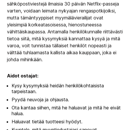
sähköpostiviestejä ilmaisia 30 päivän Netflix-passeja
varten, voidaan leimata nykyajan rengaspotkijoiksi,
mutta tämäntyyppiset myymälävierailijat ovat
yleisimpiä korkeatasoisessa, hienostuneessa
vähittäiskaupassa. Antamalla henkilökunnalle riittävästi
tietoa siitä, mitä kysymyksiä kannattaa kysyä ja mitä
varoa, voit tunnistaa tällaiset henkilöt nopeasti ja
välttää tuhlaamasta kallista aikaa kauppaan, joka ei
johda mihinkään.
Aidot ostajat:
Kysy kysymyksiä heidän henkilökohtaisista
tarpeistaan.
Pyydä neuvoja ja ohjausta.
Ota kantaa siihen, mitä he haluavat ja mitä he eivät
halua.
Haluavat tietää tuotteesi hyödyt.
Kuuntele, mitä myyntiedustajasi sanovat.