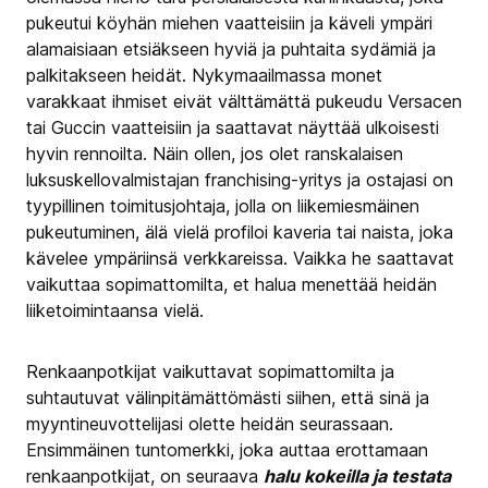
pukeutui köyhän miehen vaatteisiin ja käveli ympäri
alamaisiaan etsiäkseen hyviä ja puhtaita sydämiä ja
palkitakseen heidät. Nykymaailmassa monet
varakkaat ihmiset eivät välttämättä pukeudu Versacen
tai Guccin vaatteisiin ja saattavat näyttää ulkoisesti
hyvin rennoilta. Näin ollen, jos olet ranskalaisen
luksuskellovalmistajan franchising-yritys ja ostajasi on
tyypillinen toimitusjohtaja, jolla on liikemiesmäinen
pukeutuminen, älä vielä profiloi kaveria tai naista, joka
kävelee ympäriinsä verkkareissa. Vaikka he saattavat
vaikuttaa sopimattomilta, et halua menettää heidän
liiketoimintaansa vielä.
Renkaanpotkijat vaikuttavat sopimattomilta ja
suhtautuvat välinpitämättömästi siihen, että sinä ja
myyntineuvottelijasi olette heidän seurassaan.
Ensimmäinen tuntomerkki, joka auttaa erottamaan
renkaanpotkijat, on seuraava
halu kokeilla ja testata