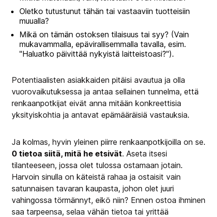
Oletko tutustunut tähän tai vastaaviin tuotteisiin
muualla?
Mikä on tämän ostoksen tilaisuus tai syy? (Vain
mukavammalla, epävirallisemmalla tavalla, esim.
"Haluatko päivittää nykyistä laitteistoasi?").
Potentiaalisten asiakkaiden pitäisi avautua ja olla
vuorovaikutuksessa ja antaa sellainen tunnelma, että
renkaanpotkijat eivät anna mitään konkreettisia
yksityiskohtia ja antavat epämääräisiä vastauksia.
Ja kolmas, hyvin yleinen piirre renkaanpotkijoilla on se.
0 tietoa siitä, mitä he etsivät
. Aseta itsesi
tilanteeseen, jossa olet tulossa ostamaan jotain.
Harvoin sinulla on käteistä rahaa ja ostaisit vain
satunnaisen tavaran kaupasta, johon olet juuri
vahingossa törmännyt, eikö niin? Ennen ostoa ihminen
saa tarpeensa, selaa vähän tietoa tai yrittää