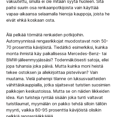
vakuutettu, sinulla ei ole mitään syytä huoleen. Sitä
paitsi suurin osa renkaanpotkijoista vain käyttää
vapaa-aikaansa selaamalla hienoja kauppoja, joista he
eivät ehkä koskaan osta.
Älä pelkää törmätä renkaiden potkijoihin.
Automyynnissä rengasrikkojat muodostavat noin 50-
70 prosenttia kävijöistä. Tiedätkö esimerkiksi, kuinka
monta ihmistä käy paikallisessa Mercedes-Benz- tai
BMW-jälleenmyyjässäsi? Todennäköisesti satoja, ellei
jopa tuhansia joka päivä. Mutta kuinka moni heistä
tekee ostoksen ja allekirjoittaa pisteviivan? Vain
muutama. Vielä pahempi tilanne on luksusvaatteiden
vähittäiskauppiailla, jotka sijaitsevat turistien suosimien
paikkojen keskustoissa. Mutta se on näiden liikkeiden
idea. Kun turisteja ryntää sisään joka tunti valtavat
turistilaumat, myymälän on pakko tehdä silloin tällöin
myynti, vaikka 80-95 prosenttia kävijöistä olisikin
pelkkiä rengasrääkkääjiä.