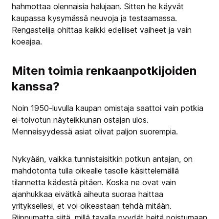
hahmottaa olennaisia halujaan. Sitten he käyvät
kaupassa kysymässä neuvoja ja testaamassa.
Rengastelija ohittaa kaikki edelliset vaiheet ja vain
koeajaa.
Miten toimia renkaanpotkijoiden
kanssa?
Noin 1950-luvulla kaupan omistaja saattoi vain potkia
ei-toivotun näyteikkunan ostajan ulos.
Menneisyydessä asiat olivat paljon suorempia.
Nykyään, vaikka tunnistaisitkin potkun antajan, on
mahdotonta tulla oikealle tasolle käsittelemällä
tilannetta kädestä pitäen. Koska ne ovat vain
ajanhukkaa eivätkä aiheuta suoraa haittaa
yrityksellesi, et voi oikeastaan tehdä mitään.
Riippumatta siitä, millä tavalla pyydät heitä poistumaan