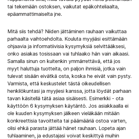
tai tekemään ostoksen, vaikutat epäkohteliaalta,
epäammattimaiselta jne.
Mitä siis tehdä? Niiden jättäminen rauhaan vaikuttaa
parhaalta vaihtoehdolta. Kouluta myyjiäsi esittämään
ohjaavia ja informatiivisia kysymyksiä selvittääksesi,
onko asiakas tosissaan vai tuhlaako hän vain aikaasi.
Samalla sinun on kuitenkin ymmärrettävä, että jos
myyt haluttuja tuotteita, on paljon ihmisiä, jotka vain
tulevat sisään eivätkä osta, koska he eivät vain pysty.
Varmista, että keskustelet tästä oikeudellisen
henkilökuntasi ja myyjiesi kanssa, jotta löydät parhaan
tavan käsitellä tätä asiaa sisäisesti. Esimerkki - ota
käyttöön 6 kysymyksen käytäntö. Jos asiakkaalla ei
ole kuuden kysymyksen jälkeen vieläkään mitään
konkreettisia tavoitteita tai päämääriä ostoa varten,
olisi ehkä parasta jättää hänet rauhaan. Lopeta ajan
tuhlaaminen, ja edustajasi voivat keskittyä muihin