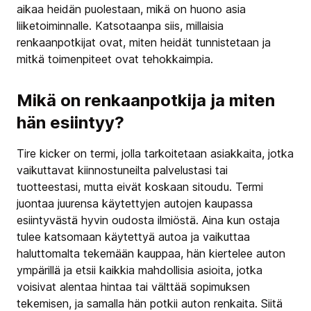
aikaa heidän puolestaan, mikä on huono asia
liiketoiminnalle. Katsotaanpa siis, millaisia
renkaanpotkijat ovat, miten heidät tunnistetaan ja
mitkä toimenpiteet ovat tehokkaimpia.
Mikä on renkaanpotkija ja miten
hän esiintyy?
Tire kicker on termi, jolla tarkoitetaan asiakkaita, jotka
vaikuttavat kiinnostuneilta palvelustasi tai
tuotteestasi, mutta eivät koskaan sitoudu. Termi
juontaa juurensa käytettyjen autojen kaupassa
esiintyvästä hyvin oudosta ilmiöstä. Aina kun ostaja
tulee katsomaan käytettyä autoa ja vaikuttaa
haluttomalta tekemään kauppaa, hän kiertelee auton
ympärillä ja etsii kaikkia mahdollisia asioita, jotka
voisivat alentaa hintaa tai välttää sopimuksen
tekemisen, ja samalla hän potkii auton renkaita. Siitä