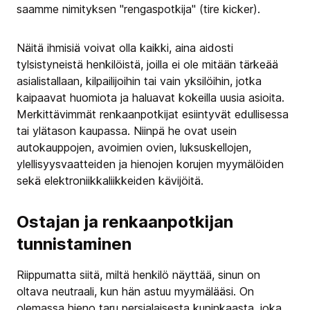
saamme nimityksen "rengaspotkija" (tire kicker).
Näitä ihmisiä voivat olla kaikki, aina aidosti
tylsistyneistä henkilöistä, joilla ei ole mitään tärkeää
asialistallaan, kilpailijoihin tai vain yksilöihin, jotka
kaipaavat huomiota ja haluavat kokeilla uusia asioita.
Merkittävimmät renkaanpotkijat esiintyvät edullisessa
tai ylätason kaupassa. Niinpä he ovat usein
autokauppojen, avoimien ovien, luksuskellojen,
ylellisyysvaatteiden ja hienojen korujen myymälöiden
sekä elektroniikkaliikkeiden kävijöitä.
Ostajan ja renkaanpotkijan
tunnistaminen
Riippumatta siitä, miltä henkilö näyttää, sinun on
oltava neutraali, kun hän astuu myymälääsi. On
olemassa hieno taru persialaisesta kuninkaasta, joka