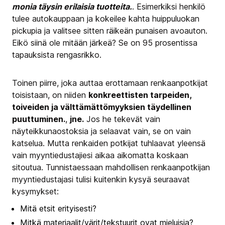
monia täysin erilaisia tuotteita.
. Esimerkiksi henkilö
tulee autokauppaan ja kokeilee kahta huippuluokan
pickupia ja valitsee sitten räikeän punaisen avoauton.
Eikö siinä ole mitään järkeä? Se on 95 prosentissa
tapauksista rengasrikko.
Toinen piirre, joka auttaa erottamaan renkaanpotkijat
toisistaan, on niiden
konkreettisten tarpeiden,
toiveiden ja välttämättömyyksien täydellinen
puuttuminen.
,
jne.
Jos he tekevät vain
näyteikkunaostoksia ja selaavat vain, se on vain
katselua. Mutta renkaiden potkijat tuhlaavat yleensä
vain myyntiedustajiesi aikaa aikomatta koskaan
sitoutua. Tunnistaessaan mahdollisen renkaanpotkijan
myyntiedustajasi tulisi kuitenkin kysyä seuraavat
kysymykset:
Mitä etsit erityisesti?
Mitkä materiaalit/värit/tekstuurit ovat mieluisia?