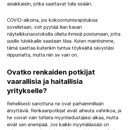
asiakkaisiin, jotka saattavat tulla sisään.
COVID-aikoina, jos kokoontumisrajoituksia
sovelletaan, voit pyytää liian kauan
näyteikkunaostoksilla olleita ihmisiä poistumaan, jotta
uusille tulokkaille saadaan tilaa. Kuten mainitsimme,
tämä saattaa kuitenkin tuntua töykeältä sävystäsi
riippumatta, mutta niin se vain on.
Ovatko renkaiden potkijat
vaarallisia ja haitallisia
yritykselle?
Rehellisesti sanottuna ne ovat parhaimmillaan
ärsyttäviä. Renkaanpotkijat eivät aiheuta vahinkoa, ja
he voivat vain tuhlata myyntiedustajiesi aikaa, mutta
eivät sen enempää. Jos kaikki myymälässäsi on