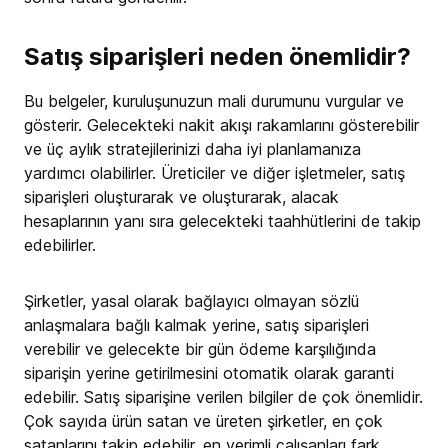
Satış siparişleri neden önemlidir?
Bu belgeler, kuruluşunuzun mali durumunu vurgular ve
gösterir. Gelecekteki nakit akışı rakamlarını gösterebilir
ve üç aylık stratejilerinizi daha iyi planlamanıza
yardımcı olabilirler. Üreticiler ve diğer işletmeler, satış
siparişleri oluşturarak ve oluşturarak, alacak
hesaplarının yanı sıra gelecekteki taahhütlerini de takip
edebilirler.
Şirketler, yasal olarak bağlayıcı olmayan sözlü
anlaşmalara bağlı kalmak yerine, satış siparişleri
verebilir ve gelecekte bir gün ödeme karşılığında
siparişin yerine getirilmesini otomatik olarak garanti
edebilir. Satış siparişine verilen bilgiler de çok önemlidir.
Çok sayıda ürün satan ve üreten şirketler, en çok
satanlarını takip edebilir, en verimli çalışanları fark