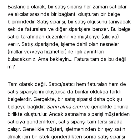
Başlangıç olarak, bir satış siparişi her zaman satıcılar
ve alıcılar arasında bir bağlantı oluşturan bir belge
biçimindedir. Satış siparişi, bir satış olgusunu tanıyacak
şekilde faturalara ve diğer siparişlere benzer. Bu belge
satıcı tarafından düzenlenir ve müşteriye (alıcıya)
verilir. Satış siparişinde, işleme dahil olan nesneler
(mallar ve/veya hizmetler) ile ilgili ayrıntıları
bulacaksınız. Ama bekleyin... Fatura tam da bu değil
mi?
Tam olarak değil. Satıcı/satıcı hem faturaları hem de
satış siparişlerini oluştursa da bunlar oldukça farklı
belgelerdir. Gerçekte, bir satış siparişi daha çok şu
belgeye bağlıdır:
Satın alma emri
ve genellikle onunla
birlikte oluşturulur. Ancak satınalma siparişi müşteriden
satıcıya gönderilirken, satış siparişi tam tersi sırada
çalışır. Genellikle müşteri, işletmenizden bir şey satın
almak için bir istek gönderdikten sonra satış siparişi