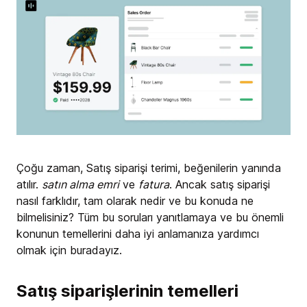
Çoğu zaman, Satış siparişi terimi, beğenilerin yanında
atılır.
satın alma emri
ve
fatura
. Ancak satış siparişi
nasıl farklıdır, tam olarak nedir ve bu konuda ne
bilmelisiniz? Tüm bu soruları yanıtlamaya ve bu önemli
konunun temellerini daha iyi anlamanıza yardımcı
olmak için buradayız.
Satış siparişlerinin temelleri