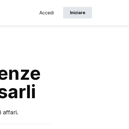
Accedi
Iniziare
renze
arli
affari.