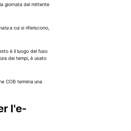
lla giornata del mittente
rnata
a cui si riferiscono,
to è il luogo del fuso
tura dei tempi, è usato
 che COB termina una
 l'e-