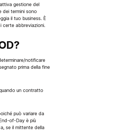
cattiva gestione del
 dei termini sono
gia il tuo business. È
i certe abbreviazioni.
EOD?
eterminare/notificare
segnato prima della fine
o quando un contratto
poiché può variare da
 End-of-Day è più
 se il mittente della