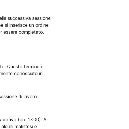
nella successiva sessione
Se si inserisce un ordine
per essere completato.
inito. Questo termine è
iamente conosciuto in
sessione di lavoro
vorativo (ore 17:00). A
lcuni malintesi e