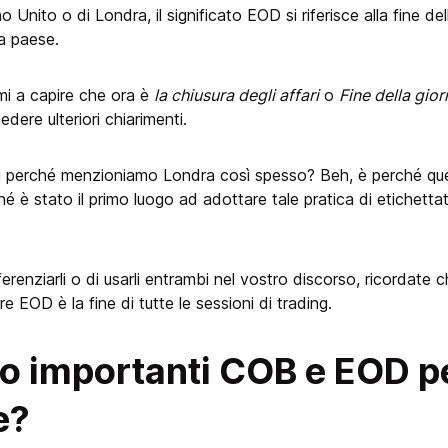
 Unito o di Londra, il significato EOD si riferisce alla fine de
a paese.
mi a capire che ora è
la chiusura degli affari
o
Fine della gio
dere ulteriori chiarimenti.
i perché menzioniamo Londra così spesso? Beh, è perché ques
ché è stato il primo luogo ad adottare tale pratica di etichetta
erenziarli o di usarli entrambi nel vostro discorso, ricordate
re EOD è la fine di tutte le sessioni di trading.
 importanti COB e EOD per
e?