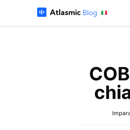
COB 
chi
Impara