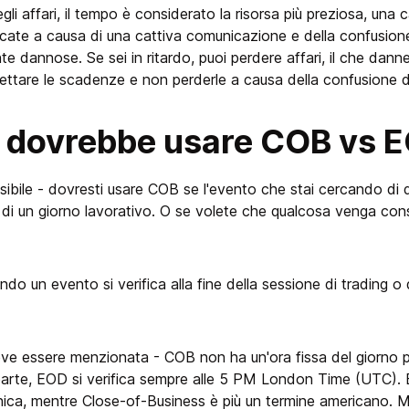
li affari, il tempo è considerato la risorsa più preziosa, una 
te a causa di una cattiva comunicazione e della confusione
dannose. Se sei in ritardo, puoi perdere affari, il che danneg
pettare le scadenze e non perderle a causa della confusione d
 dovrebbe usare COB vs 
ibile - dovresti usare COB se l'evento che stai cercando di d
 di un giorno lavorativo. O se volete che qualcosa venga con
do un evento si verifica alla fine della sessione di trading 
eve essere menzionata - COB non ha un'ora fissa del giorno 
parte, EOD si verifica sempre alle 5 PM London Time (UTC).
ica, mentre Close-of-Business è più un termine americano. Ma,