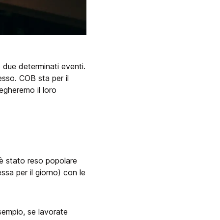
 due determinati eventi.
esso. COB sta per il
iegheremo il loro
 è stato reso popolare
essa per il giorno) con le
 esempio, se lavorate