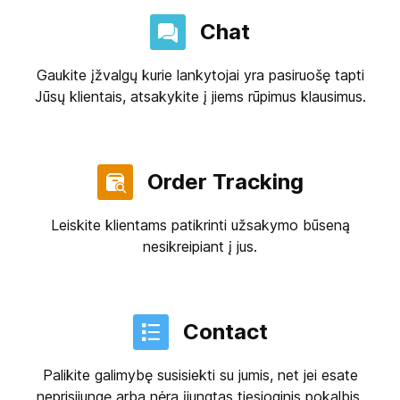
Chat
Gaukite įžvalgų kurie lankytojai yra pasiruošę tapti
Jūsų klientais, atsakykite į jiems rūpimus klausimus.
Order Tracking
Leiskite klientams patikrinti užsakymo būseną
nesikreipiant į jus.
Contact
Palikite galimybę susisiekti su jumis, net jei esate
neprisijungę arba nėra įjungtas tiesioginis pokalbis.