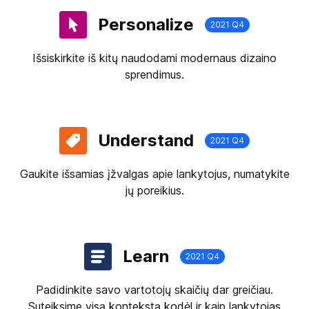
Personalize
2021 Q4
Išsiskirkite iš kitų naudodami modernaus dizaino
sprendimus.
Understand
2021 Q4
Gaukite išsamias įžvalgas apie lankytojus, numatykite
jų poreikius.
Learn
2021 Q4
Padidinkite savo vartotojų skaičių dar greičiau.
Suteiksime visą kontekstą kodėl ir kaip lankytojas